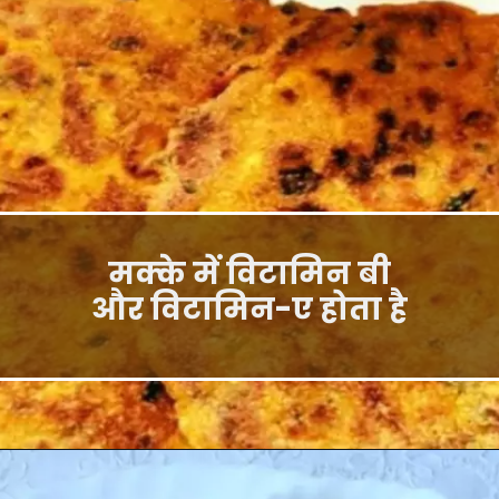
मक्के में विटामिन बी