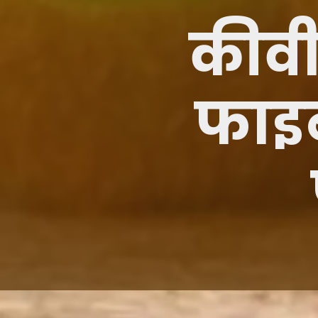
कीवी म
फाइ