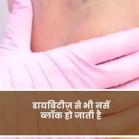
डायबिटीज़ से भी नसें