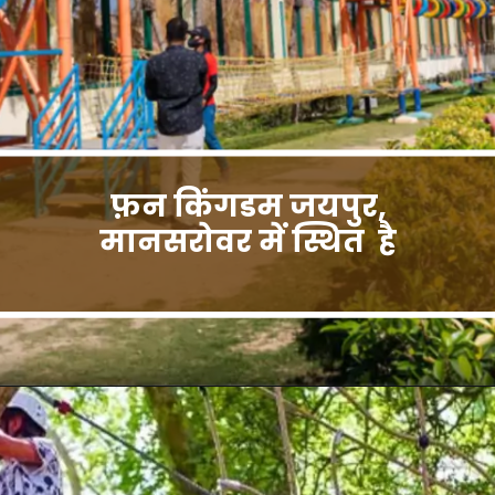
फ़न किंगडम जयपुर,