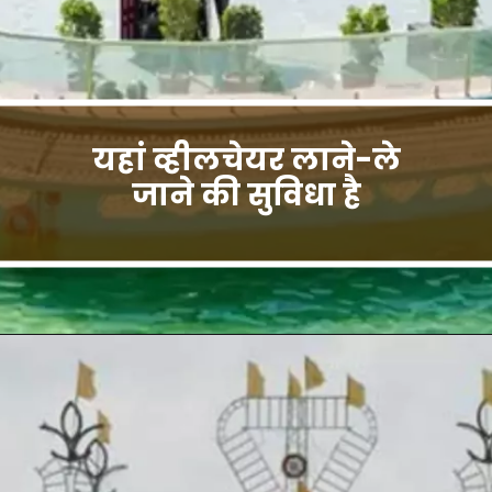
यहां व्हीलचेयर लाने-ले