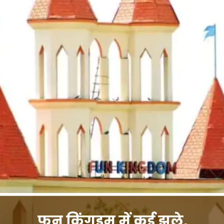
फ़न किंगडम में कई झूले,