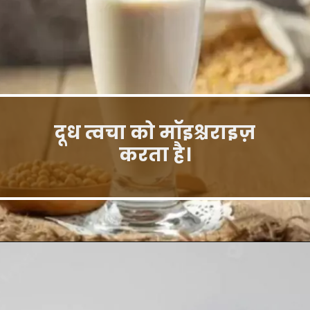
दूध त्वचा को मॉइश्चराइज़