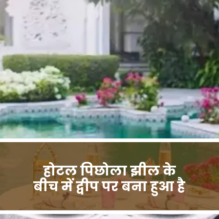
होटल पिछोला झील के