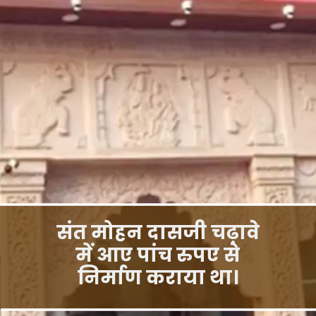
संत मोहन दासजी चढ़ावे
में आए पांच रुपए से