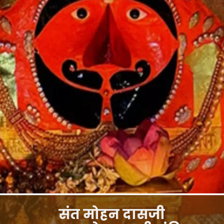
संत मोहन दासजी