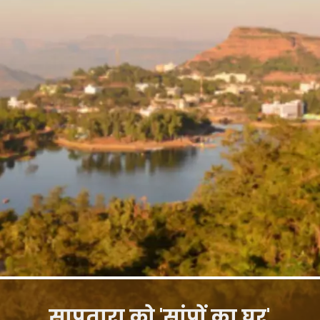
सापुतारा को 'सांपों का घर'