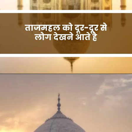
ताजमहल को दूर-दूर से