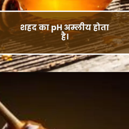
शहद का pH अम्लीय होता