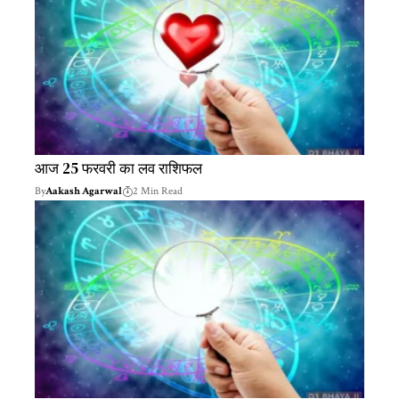
आज 25 फरवरी का लव राशिफल
By
Aakash Agarwal
2 Min Read