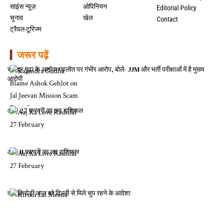
साइंस न्यूज़
ओपिनियन
Editorial Policy
चुनाव
खेल
Contact
ट्रैवल-टूरिज्म
जरूर पढ़ें
राजेंद्र गुढ़ा के अशोक गहलोत पर गंभीर आरोप, बोले- JJM और भर्ती परीक्षाओं में है मुख्य
आरोपी
आज 27 फरवरी का लव राशिफल
आज 11 फरवरी का लव राशिफल
क्या किरोड़ी लाल को दिल्ली से मिले चुप रहने के आदेश!