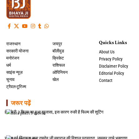
Quicks Links
राजस्थान
जयपुर
सरकारी योजना
बॉलीवुड
About Us
मनोरंजन
क्रिकेट
Privacy Policy
धर्म
राशिफल
Disclaimer Policy
साइंस न्यूज़
ओपिनियन
Editorial Policy
चुनाव
खेल
Contact
ट्रैवल-टूरिज्म
जरूर पढ़ें
हेरा फेरी 3 फिल्म का हुआ खुलासा, इस कारण रुकी है फिल्म की शूटिंग
रवाना हुई बिंदायक बाबा रामदेव जी महाराज की विशाल पदयात्रा, जमकर नाचे भक्तगण