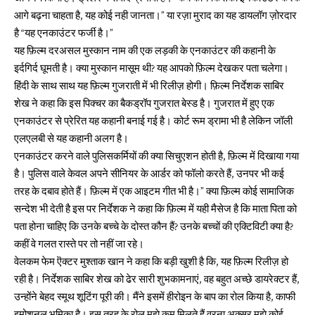
आगे बढ़ना चाहता है, यह कोई नही जानता।” या रज़ा मुराद का यह डायलॉग ज़ोरदार
है “यह एनकाउंटर फर्जी है।”
यह फ़िल्म दरअसल मुस्कान नाम की एक लड़की के एनकाउंटर की कहानी के
इर्दगिर्द घूमती है। क्या मुस्कान मासूम थी? यह आपको फ़िल्म देखकर पता चलेगा।
हिंदी के साथ साथ यह फ़िल्म गुजराती में भी रिलीज़ होगी। फ़िल्म निर्देशक साबिर
शेख ने कहा कि इस पिक्चर का बैकड्रॉप गुजरात बेस्ड है। गुजरात में हुए एक
एनकाउंटर से प्रेरित यह कहानी बनाई गई है। कोर्ट रूम ड्रामा भी है लेकिन जॉली
एलएलबी से यह कहानी अलग है।
एनकाउंटर करने वाले पुलिसकर्मियों की क्या सिचुएशन होती है, फ़िल्म में दिखाया गया
है। पुलिस वाले केवल अपने सीनियर के आर्डर को फॉलो करते हैं, उनपर भी कई
तरह के दबाव होते हैं। फ़िल्म में एक आइटम गीत भी है।” क्या फ़िल्म कोई सामाजिक
सन्देश भी देती है इस पर निर्देशक ने कहा कि फ़िल्म में यही मैसेज है कि माता पिता को
पता होना चाहिए कि उनके बच्चे के दोस्त कौन हैं? उनके बच्चों की एक्टिविटी क्या है?
कहीं वे गलत रास्ते पर तो नहीं जा रहे।
वेलकम फेम ऎक्टर मुश्ताक खान ने कहा कि बड़ी खुशी है कि, यह फ़िल्म रिलीज़ हो
रही है। निर्देशक साबिर शेख को ढेर सारी शुभकामनाएं, वह बहुत अच्छे डायरेक्टर हैं,
उन्होंने बेहद स्मूथ शूटिंग पूरी की। मैंने इसमें हीरोइन के बाप का रोल किया है, काफी
इमोशनल भूमिका है। इस तरह के रोल मुझे कम मिलते हैं वरना अक्सर मुझे कोई