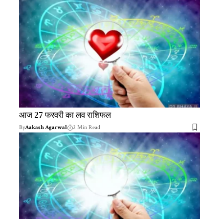
आज 27 फरवरी का लव राशिफल
By
Aakash Agarwal
2 Min Read