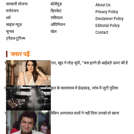
सरकारी योजना
बॉलीवुड
About Us
मनोरंजन
क्रिकेट
Privacy Policy
धर्म
राशिफल
Disclaimer Policy
साइंस न्यूज़
ओपिनियन
Editorial Policy
चुनाव
खेल
Contact
ट्रैवल-टूरिज्म
जरूर पढ़ें
राधिका मदान का हुआ वीडियो वायरल, खुद ने तोड़ चुपी, “बस इतने ही आईब्रो ऊपर की है
AI इस्तेमाल करके”
मुंबई में 10 वर्षीय छात्रा के साथ स्कूल के क्लासरूम में छेड़छाड़, जांच में जुटी पुलिस
ऋषि कपूर को पसंद था ये खाना, लेकिन अस्पताल वालों ने नहीं दिया उनको वो खाना