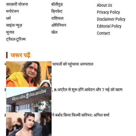
सरकारी योजना
बॉलीवुड
About Us
मनोरंजन
क्रिकेट
Privacy Policy
धर्म
राशिफल
Disclaimer Policy
साइंस न्यूज़
ओपिनियन
Editorial Policy
चुनाव
खेल
Contact
ट्रैवल-टूरिज्म
जरूर पढ़ें
बालमुकुंद आचार्य ने सड़क पर पड़े घायलों को पहुंचाया अस्पताल
BPSC ने निकाली बंपर सीधी भर्ती, 8 अप्रैल से शुरू होंगे आवेदन और 7 मई को खत्म
Priyanka Chopra की नाक ने बर्बाद किया फिल्मी करियर: अनिल शर्मा