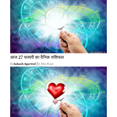
आज 27 फरवरी का दैनिक राशिफल
By
Aakash Agarwal
3 Min Read