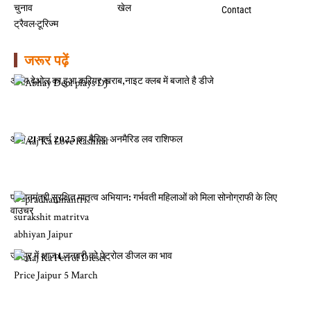
चुनाव
खेल
Contact
ट्रैवल-टूरिज्म
जरूर पढ़ें
अभय देओल का हुआ करियर खराब,नाइट क्लब में बजाते है डीजे
आज 21 मार्च 2025 का मैरिड-अनमैरिड लव राशिफल
प्रधानमंत्री सुरक्षित मातृत्व अभियान: गर्भवती महिलाओं को मिला सोनोग्राफी के लिए
वाउचर
जयपुर में आज 1 जनवरी को पेट्रोल डीजल का भाव