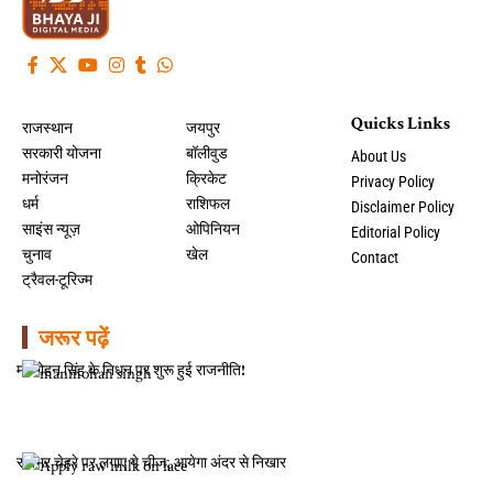
Quicks Links
राजस्थान
जयपुर
सरकारी योजना
बॉलीवुड
About Us
मनोरंजन
क्रिकेट
Privacy Policy
धर्म
राशिफल
Disclaimer Policy
साइंस न्यूज़
ओपिनियन
Editorial Policy
चुनाव
खेल
Contact
ट्रैवल-टूरिज्म
जरूर पढ़ें
मनमोहन सिंह के निधन पर शुरू हुई राजनीति!
रातभर चेहरे पर लगाए ये चीज, आयेगा अंदर से निखार