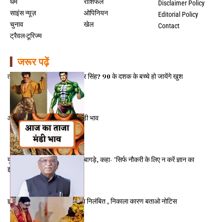
धर्म
राशिफल
Disclaimer Policy
साइंस न्यूज़
ओपिनियन
Editorial Policy
चुनाव
खेल
Contact
ट्रैवल-टूरिज्म
जरूर पढ़ें
तो क्या अब ‘नागराज’ बनेंगे रणवीर सिंह? 90 के दशक के बच्चे हो जायेंगे खुश
आज 30 दिसंबर का राजस्थान मंडी भाव
युवाओं से बोले राज्यपाल हरिभाऊ बागड़े, कहा- ‘सिर्फ नौकरी के लिए न करें ज्ञान का
इस्तेमाल’
ज्ञानदेव आहूजा को भाजपा ने किया निलंबित , निकाला कारण बताओ नोटिस