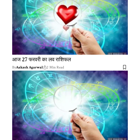
आज 27 फरवरी का लव राशिफल
By
Aakash Agarwal
2 Min Read