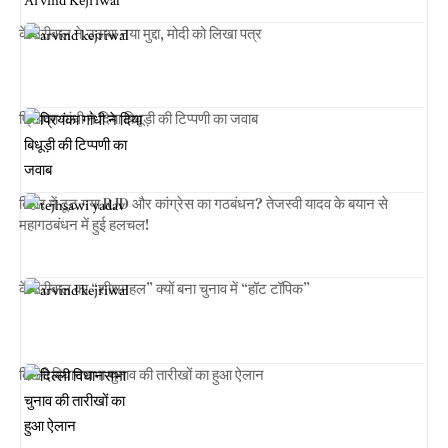
केजरीवाल ने उठाया नया मुद्दा, मोदी को लिखा पत्र
प्रियंका गांधी ने दिया बिधूड़ी की टिप्पणी का जवाब
बिहार में टूट गया RJD और कांग्रेस का गठबंधन? तेजस्वी यादव के बयान से
महागठबंधन में हुई हलचल!
केजरीवाल का “शीशमहल” क्यों बना चुनाव में “हॉट टॉपिक”
दिल्ली विधानसभा चुनाव की तारीखों का हुआ ऐलान