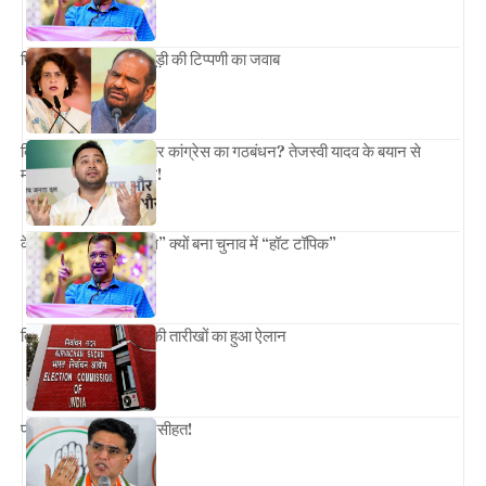
प्रियंका गांधी ने दिया बिधूड़ी की टिप्पणी का जवाब
बिहार में टूट गया RJD और कांग्रेस का गठबंधन? तेजस्वी यादव के बयान से
महागठबंधन में हुई हलचल!
केजरीवाल का “शीशमहल” क्यों बना चुनाव में “हॉट टॉपिक”
दिल्ली विधानसभा चुनाव की तारीखों का हुआ ऐलान
पायलट ने बीजेपी को दी नसीहत!