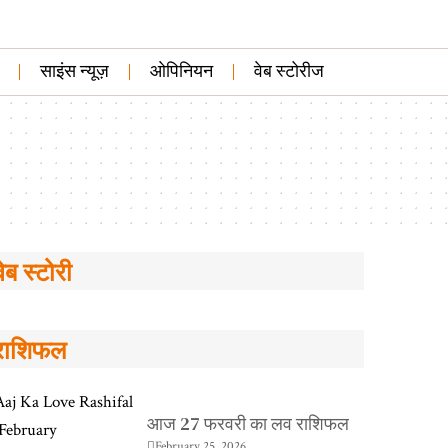
साइंस न्यूज़
ओपिनियन
वेब स्टोरीज
पाक-बलूच के बीच
ये हैं आंध्र प्रदेश की
ये हैं आंध्र प्रदेश
वेब स्टोरी
चौधरी चीन की
नल्लामाला पहाड़ियां
हॉर्सले हिल्स
निकली हेकड़ी!
राशिफल
आज 27 फरवरी का लव राशिफल
February 25, 2026